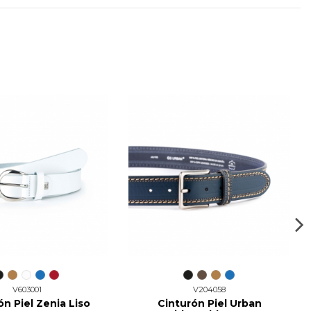
V603001
V204058
ón Piel Zenia Liso
Cinturón Piel Urban