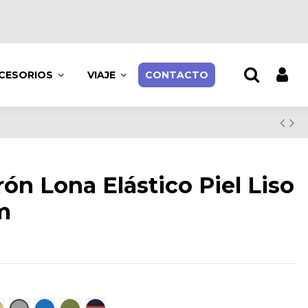
CESORIOS
VIAJE
CONTACTO
rón Lona Elástico Piel Liso
m
n
eis
Gris
Azul
Caqui
Bandera Mini