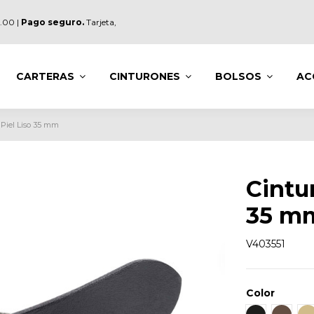
.00 |
Pago seguro.
Tarjeta,
CARTERAS
CINTURONES
BOLSOS
AC
 Piel Liso 35 mm
Cintu
35 m
V403551
Color
Negro
Marró
B