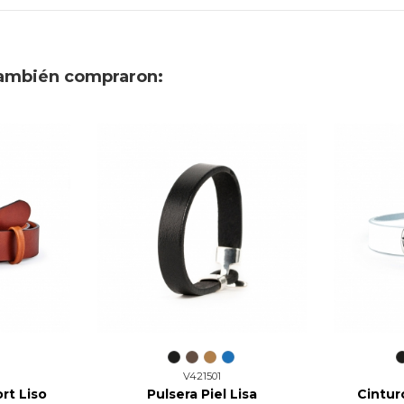
también compraron:
V421501
rt Liso
Pulsera Piel Lisa
Cintur