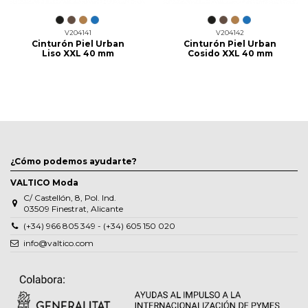
V204141
V204142
Cinturón Piel Urban
Cinturón Piel Urban
Liso XXL 40 mm
Cosido XXL 40 mm
¿Cómo podemos ayudarte?
VALTICO Moda
C/ Castellón, 8, Pol. Ind.
03509 Finestrat, Alicante
(+34) 966 805 349 - (+34) 605 150 020
info@valtico.com