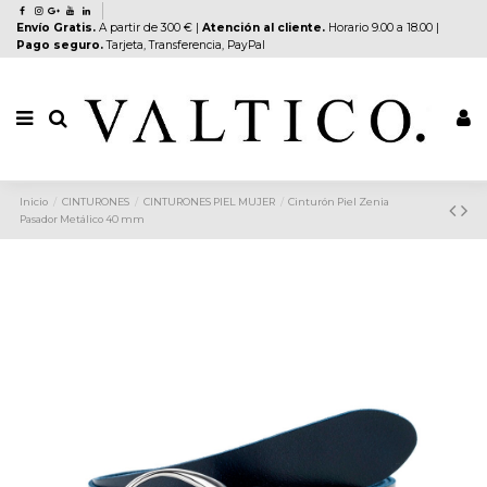
Envío Gratis.
A partir de 300 € |
Atención al cliente.
Horario 9.00 a 18.00 |
Pago seguro.
Tarjeta, Transferencia, PayPal
Inicio
CINTURONES
CINTURONES PIEL MUJER
Cinturón Piel Zenia
Pasador Metálico 40 mm