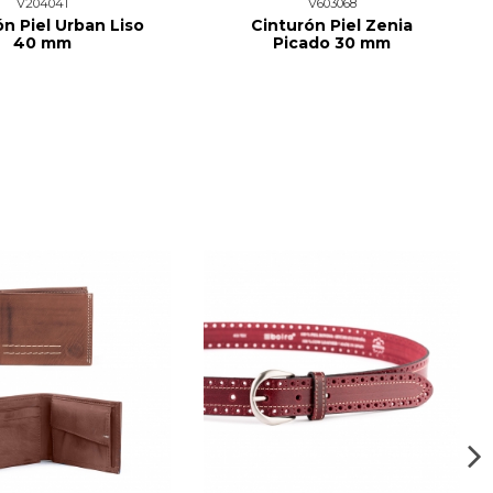
V204041
V603068
ón Piel Urban Liso
Cinturón Piel Zenia
40 mm
Picado 30 mm