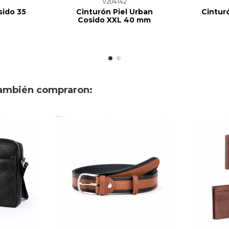
V204142
sido 35
Cinturón Piel Urban
Cintur
Cosido XXL 40 mm
también compraron: