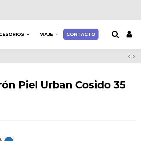
CESORIOS
VIAJE
CONTACTO
rón Piel Urban Cosido 35
n
uero
Azul