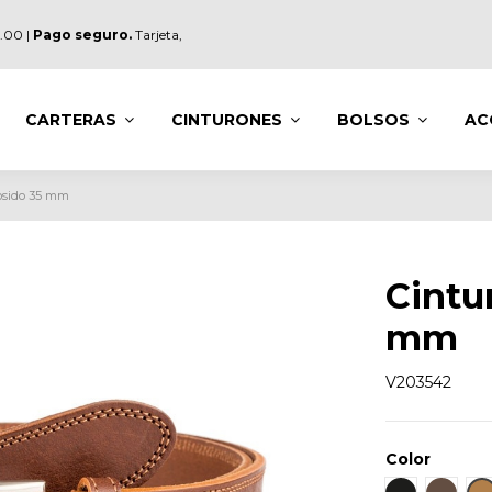
.00 |
Pago seguro.
Tarjeta,
CARTERAS
CINTURONES
BOLSOS
AC
osido 35 mm
Cintu
mm
V203542
Color
Negro
Marró
C