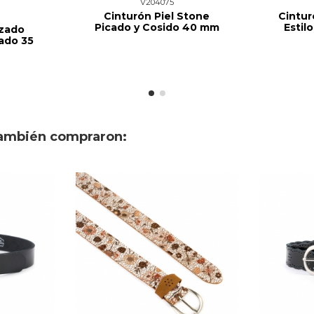
V204075
Cinturón Piel Stone
Cintur
Picado y Cosido 40 mm
Esti
nzado
ado 35
también compraron: