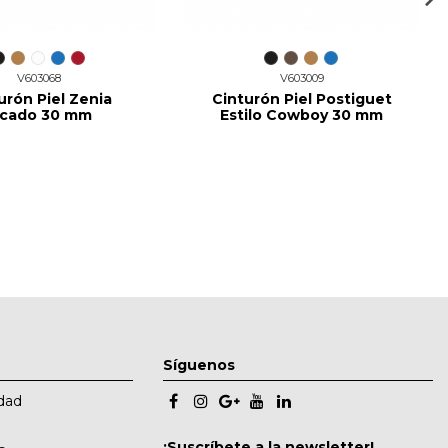
V603068
V603009
urón Piel Zenia
Cinturón Piel Postiguet
icado 30 mm
Estilo Cowboy 30 mm
Síguenos
idad
¡Suscríbete a la newsletter!