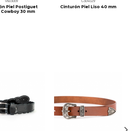
V603009
G304029
ón Piel Postiguet
Cinturón Piel Liso 40 mm
lo Cowboy 30 mm