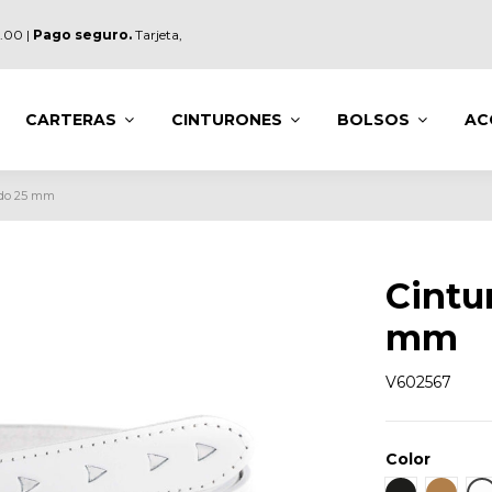
.00 |
Pago seguro.
Tarjeta,
CARTERAS
CINTURONES
BOLSOS
AC
ado 25 mm
Cintu
mm
V602567
Color
Negro
Cuero
B