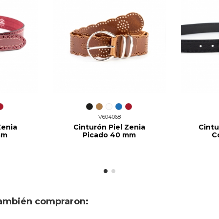
V604068
Zenia
Cinturón Piel Zenia
Cintu
mm
Picado 40 mm
C
también compraron: