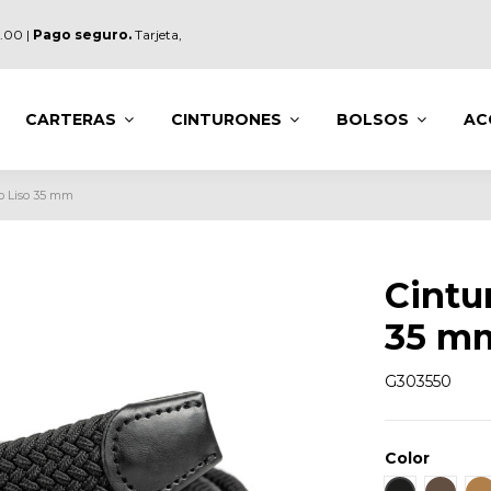
.00 |
Pago seguro.
Tarjeta,
CARTERAS
CINTURONES
BOLSOS
AC
o Liso 35 mm
Cintu
35 m
G303550
Color
Negro
Marró
C