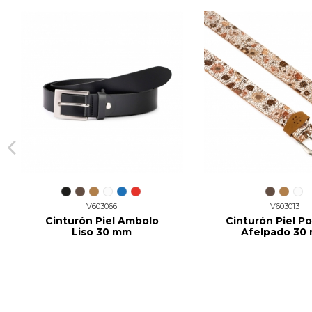
V603066
V603013
Cinturón Piel Ambolo
Cinturón Piel Po
Liso 30 mm
Afelpado 30