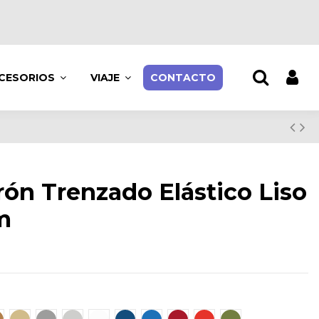
CESORIOS
VIAJE
CONTACTO
rón Trenzado Elástico Liso
m
n
uero
Beis
Gris
Perla
Blanco
Marino
Azul
Burdeos
Rojo
Caqui