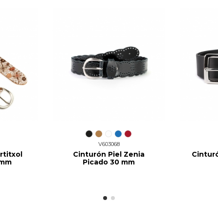
V603068
rtitxol
Cinturón Piel Zenia
Cintur
 mm
Picado 30 mm