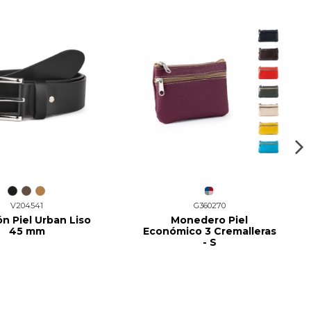
V204541
G360270
ón Piel Urban Liso
Monedero Piel
45 mm
Económico 3 Cremalleras
- S