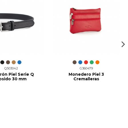
Q503042
G360479
rón Piel Serie Q
Monedero Piel 3
osido 30 mm
Cremalleras