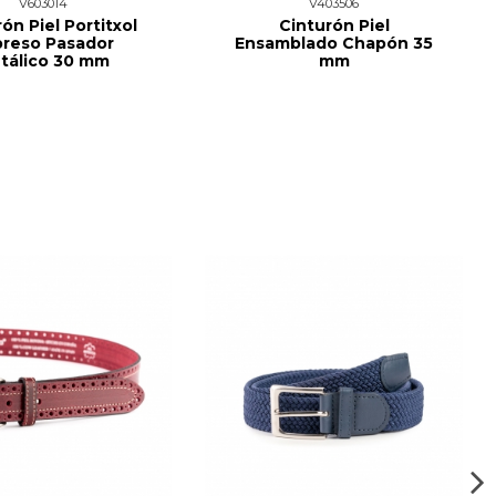
V603014
V403506
ón Piel Portitxol
Cinturón Piel
preso Pasador
Ensamblado Chapón 35
tálico 30 mm
mm