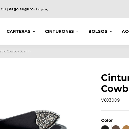
.00 |
Pago seguro.
Tarjeta,
CARTERAS
CINTURONES
BOLSOS
AC
 Estilo Cowboy 30 mm
Cintu
Cowb
V603009
Color
Negro
Marró
C