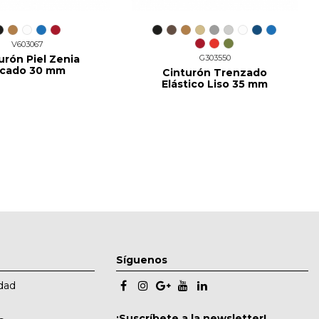
V603067
urón Piel Zenia
G303550
icado 30 mm
Cinturón Trenzado
Elástico Liso 35 mm
Síguenos
idad
¡Suscríbete a la newsletter!