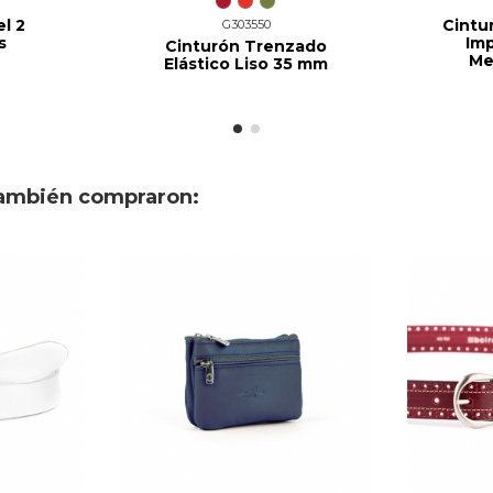
l 2
Cintur
G303550
s
Im
Cinturón Trenzado
Me
Elástico Liso 35 mm
también compraron: