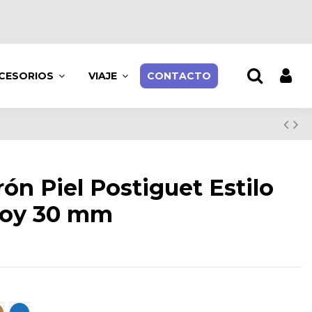
CESORIOS
VIAJE
CONTACTO
rón Piel Postiguet Estilo
oy 30 mm
n
uero
Azul