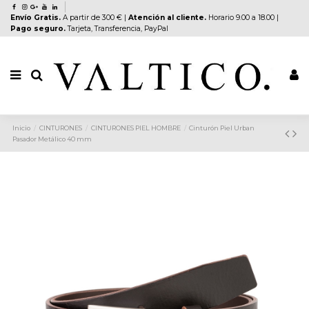
Envío Gratis.
A partir de 300 € |
Atención al cliente.
Horario 9.00 a 18.00 |
Pago seguro.
Tarjeta, Transferencia, PayPal
Inicio
CINTURONES
CINTURONES PIEL HOMBRE
Cinturón Piel Urban
Pasador Metálico 40 mm