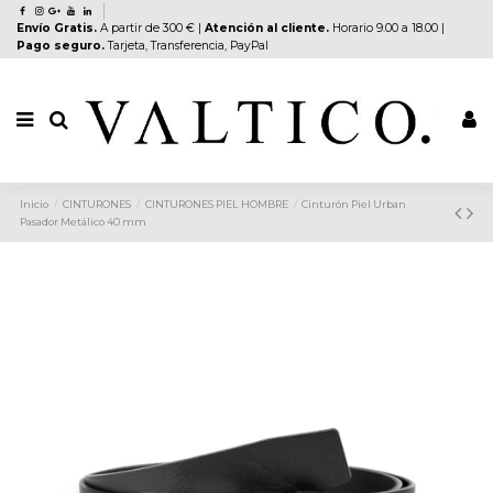
Envío Gratis.
A partir de 300 € |
Atención al cliente.
Horario 9.00 a 18.00 |
Pago seguro.
Tarjeta, Transferencia, PayPal
Inicio
CINTURONES
CINTURONES PIEL HOMBRE
Cinturón Piel Urban
Pasador Metálico 40 mm