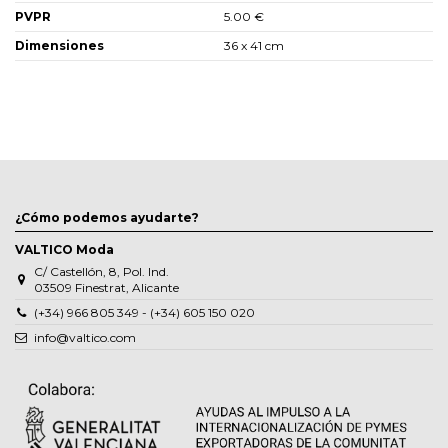
PVPR
5.00 €
Dimensiones
36 x 41 cm
¿Cómo podemos ayudarte?
VALTICO Moda
C/ Castellón, 8, Pol. Ind.
03509 Finestrat, Alicante
(+34) 966 805 349 - (+34) 605 150 020
info@valtico.com