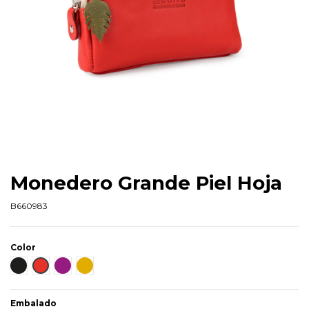
Monedero Grande Piel Hoja
B660983
Color
Negro
Rojo
Lila
Mostaza
Embalado